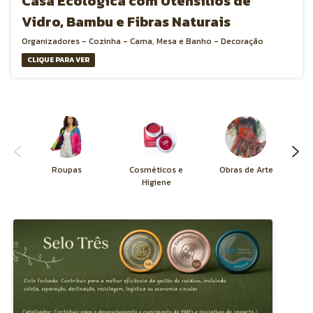
Casa Ecológica com Utensílios de
Vidro, Bambu e Fibras Naturais
Organizadores - Cozinha - Cama, Mesa e Banho - Decoração
CLIQUE PARA VER
Roupas
Cosméticos e
Obras de Arte
Bo
Higiene