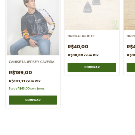
BRINCO JULIETE
BRI
R$40,00
R$
R$38,80
com
Pix
R$3
CAMISETA JERSEY CAVEIRA
R$189,00
R$183,33
com
Pix
3
x
de
R$63,00
sem juros
COMPRAR