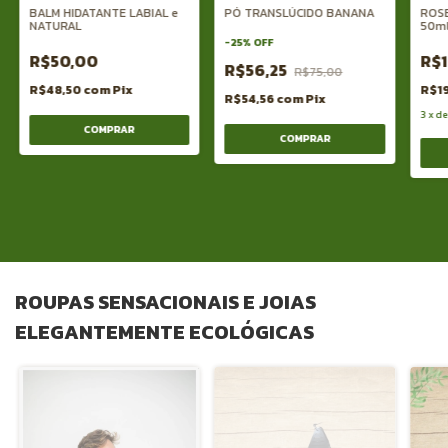
BALM HIDATANTE LABIAL e
PÓ TRANSLÚCIDO BANANA
ROS
NATURAL
50m
-
25
%
OFF
R$50,00
R$
R$56,25
R$75,00
R$48,50
com
Pix
R$1
R$54,56
com
Pix
3
x
d
ROUPAS SENSACIONAIS E JOIAS
ELEGANTEMENTE ECOLÓGICAS