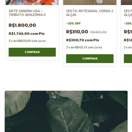
ARTE SANDRA UGA -
CESTO ARTESANAL CORDA 2
CEST
TRIBUTO AMAZÔNIA II
ALÇAS
ALÇ
-
33
%
OFF
-
33
R$1.800,00
R$310,00
R$
R$465,00
R$1.746,00
com
Pix
R$300,70
com
Pix
R$12
3
x
de
R$600,00
sem juros
3
x
de
R$103,33
sem juros
2
x
d